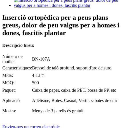
Inserció ortopèdica per a peus plans
greus, dolor de peu valgus per a homes i
dones, fascitis plantar
Descripció breu:
Número de
BN-107A
motlle:
Característiques:
Bressol de taló profund, suport d'arc de suro
Mida:
4-13 #
MOQ:
500
Paquet:
Caixa de paper, caixa de PET, bossa de PP, etc
Aplicació
Atletisme, Botes, Casual, Vestit, sabates de cuir
Mostra:
Menys de 3 parells és gratuït
Envieu-nos un correu electrònic