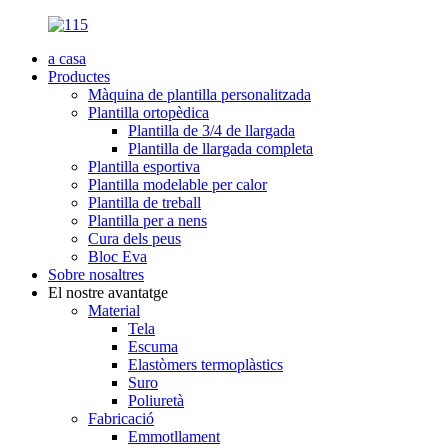
a casa
Productes
Màquina de plantilla personalitzada
Plantilla ortopèdica
Plantilla de 3/4 de llargada
Plantilla de llargada completa
Plantilla esportiva
Plantilla modelable per calor
Plantilla de treball
Plantilla per a nens
Cura dels peus
Bloc Eva
Sobre nosaltres
El nostre avantatge
Material
Tela
Escuma
Elastòmers termoplàstics
Suro
Poliuretà
Fabricació
Emmotllament