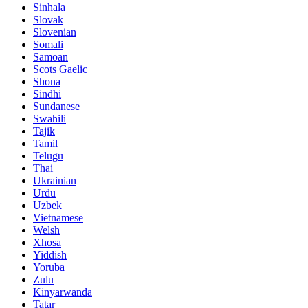
Sinhala
Slovak
Slovenian
Somali
Samoan
Scots Gaelic
Shona
Sindhi
Sundanese
Swahili
Tajik
Tamil
Telugu
Thai
Ukrainian
Urdu
Uzbek
Vietnamese
Welsh
Xhosa
Yiddish
Yoruba
Zulu
Kinyarwanda
Tatar