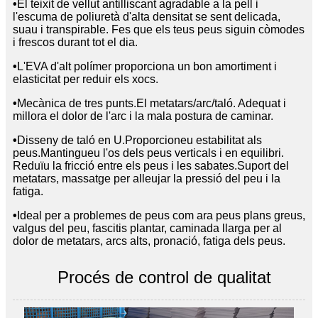
•
El teixit de vellut antilliscant agradable a la pell i
l'escuma de poliuretà d'alta densitat se sent delicada,
suau i transpirable. Fes que els teus peus siguin còmodes
i frescos durant tot el dia.
•
L'EVA d'alt polímer proporciona un bon amortiment i
elasticitat per reduir els xocs.
•
Mecànica de tres punts.El metatars/arc/taló. Adequat i
millora el dolor de l'arc i la mala postura de caminar.
•
Disseny de taló en U.Proporcioneu estabilitat als
peus.Mantingueu l'os dels peus verticals i en equilibri.
Reduïu la fricció entre els peus i les sabates.Suport del
metatars, massatge per alleujar la pressió del peu i la
fatiga.
•
Ideal per a problemes de peus com ara peus plans greus,
valgus del peu, fascitis plantar, caminada llarga per al
dolor de metatars, arcs alts, pronació, fatiga dels peus.
Procés de control de qualitat