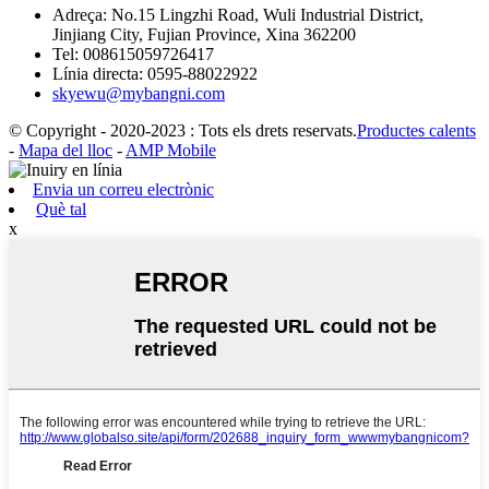
Adreça:
No.15 Lingzhi Road, Wuli Industrial District,
Jinjiang City, Fujian Province, Xina 362200
Tel:
008615059726417
Línia directa:
0595-88022922
skyewu@mybangni.com
© Copyright - 2020-2023 : Tots els drets reservats.
Productes calents
-
Mapa del lloc
-
AMP Mobile
Envia un correu electrònic
Què tal
x