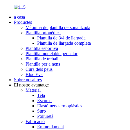
a casa
Productes
Màquina de plantilla personalitzada
Plantilla ortopèdica
Plantilla de 3/4 de llargada
Plantilla de llargada completa
Plantilla esportiva
Plantilla modelable per calor
Plantilla de treball
Plantilla per a nens
Cura dels peus
Bloc Eva
Sobre nosaltres
El nostre avantatge
Material
Tela
Escuma
Elastòmers termoplàstics
Suro
Poliuretà
Fabricació
Emmotllament