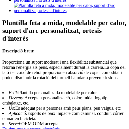
Plantilla feta a mida, modelable per calor,
suport d'arc personalitzat, ortesis
d'interès
Descripció breu:
Proporciona un suport moderat i una flexibilitat substancial que
retorna l'energia als peus, especialment durant la carrera.La copa del
taló i el coixí de rebot proporcionen absorció de cops i comoditat i
poden disminuir la rotació del turmell i ajudar a prevenir lesions.
Estil:
Plantilla personalitzada modelable per calor
Disseny:
Accepteu personalització, color, mida, logotip,
embalatge, etc.
Ús:
És adequat per a persones amb peus plans, peu valgus, etc
Aplicació:
Esports de baix impacte com caminar, conduir, córrer
o anar en bicicleta.
Servei:
OEM.ODM acceptat
Envieu-nos un correu electrònic