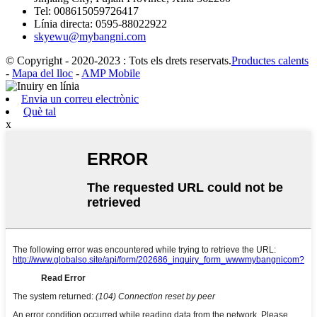
Tel:
008615059726417
Línia directa:
0595-88022922
skyewu@mybangni.com
© Copyright - 2020-2023 : Tots els drets reservats.
Productes calents
-
Mapa del lloc
-
AMP Mobile
Envia un correu electrònic
Què tal
x