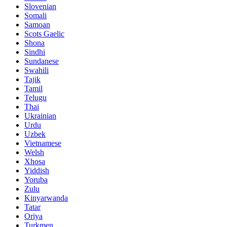
Slovenian
Somali
Samoan
Scots Gaelic
Shona
Sindhi
Sundanese
Swahili
Tajik
Tamil
Telugu
Thai
Ukrainian
Urdu
Uzbek
Vietnamese
Welsh
Xhosa
Yiddish
Yoruba
Zulu
Kinyarwanda
Tatar
Oriya
Turkmen